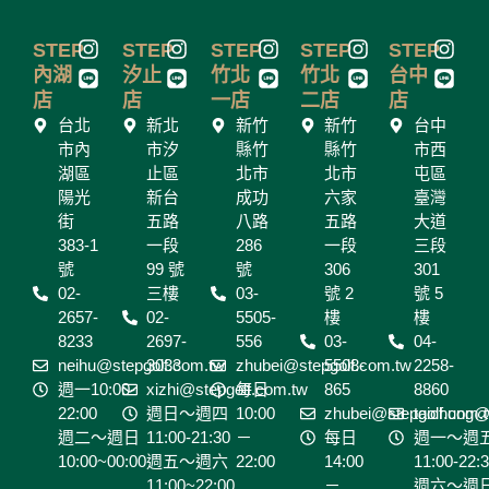
a
n
c
s
I
L
I
L
I
L
I
L
I
L
STEP
STEP
STEP
STEP
STEP
e
t
n
i
n
i
n
i
n
i
n
i
內湖
汐止
竹北
竹北
台中
b
a
s
n
s
n
s
n
s
n
s
n
店
店
一店
二店
店
o
g
t
e
t
e
t
e
t
e
t
e
台北
新北
新竹
新竹
台中
a
a
a
a
a
o
r
市內
市汐
縣竹
縣竹
市西
g
g
g
g
g
k
a
湖區
止區
北市
北市
屯區
r
r
r
r
r
-
m
陽光
a
新台
a
成功
a
六家
a
臺灣
a
s
m
m
m
m
m
街
五路
八路
五路
大道
q
383-1
一段
286
一段
三段
u
號
99 號
號
306
301
a
02-
三樓
03-
號 2
號 5
2657-
02-
r
5505-
樓
樓
8233
2697-
556
03-
04-
e
neihu@stepgolf.com.tw
3033
zhubei@stepgolf.com.tw
5508-
2258-
週一10:00-
xizhi@stepgolf.com.tw
每日
865
8860
22:00
週日～週四
10:00
zhubei@stepgolf.com.
taichung@
週二～週日
11:00-21:30
－
每日
週一～週
10:00~00:00
週五～週六
22:00
14:00
11:00-22:
11:00~22:00
－
週六～週