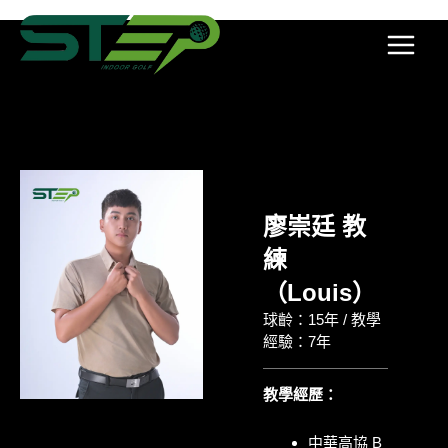
跳
Main
至
Menu
主
要
內
容
廖崇廷 教
練
（Louis）
球齡：15年 / 教學
經驗：7年
教學經歷
：
中華高協 B