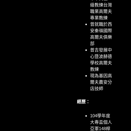
級教練
台灣
職業高爾夫
專業教練
曾就職於西
安秦嶺國際
高爾夫俱樂
部
普吉發展中
心暨波赫德
學校高爾夫
教練
現為基因高
爾夫農安分
店技師
經歷：
104學年度
大專盃個人
亞軍148桿