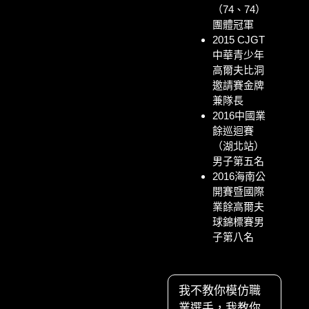
（74、74）
團體冠軍
2015 CJGT
中華青少年
高爾夫比洞
邀請賽金牌
兼隊長
2016中國業
餘巡迴賽
（湖北站）
男子第五名
2016海南公
開賽暨國際
業餘高爾夫
球錦標賽男
子第八名
我不教你模仿職
業選手，我教你