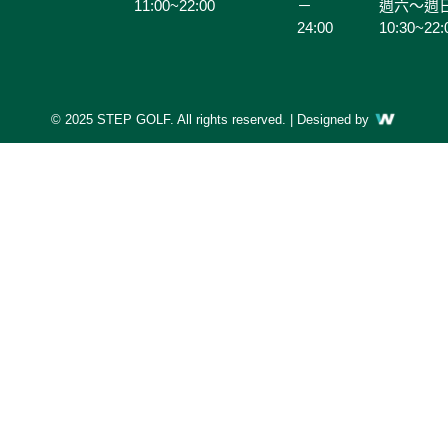
11:00~22:00
－
週六～週
24:00
10:30~22:
© 2025 STEP GOLF. All rights reserved. | Designed by