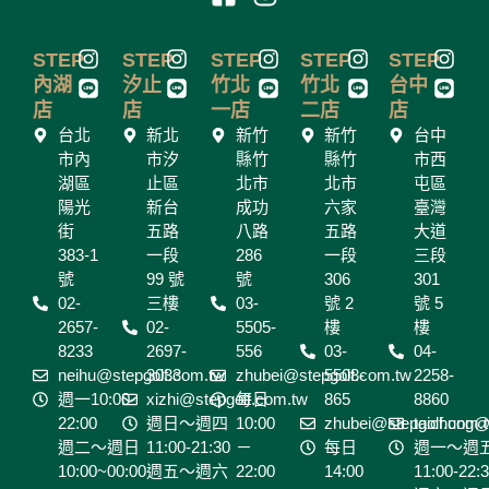
a
n
c
s
I
L
I
L
I
L
I
L
I
L
STEP
STEP
STEP
STEP
STEP
e
t
n
i
n
i
n
i
n
i
n
i
內湖
汐止
竹北
竹北
台中
b
a
s
n
s
n
s
n
s
n
s
n
店
店
一店
二店
店
o
g
t
e
t
e
t
e
t
e
t
e
台北
新北
新竹
新竹
台中
a
a
a
a
a
o
r
市內
市汐
縣竹
縣竹
市西
g
g
g
g
g
k
a
湖區
止區
北市
北市
屯區
r
r
r
r
r
-
m
陽光
a
新台
a
成功
a
六家
a
臺灣
a
s
m
m
m
m
m
街
五路
八路
五路
大道
q
383-1
一段
286
一段
三段
u
號
99 號
號
306
301
a
02-
三樓
03-
號 2
號 5
2657-
02-
r
5505-
樓
樓
8233
2697-
556
03-
04-
e
neihu@stepgolf.com.tw
3033
zhubei@stepgolf.com.tw
5508-
2258-
週一10:00-
xizhi@stepgolf.com.tw
每日
865
8860
22:00
週日～週四
10:00
zhubei@stepgolf.com.
taichung@
週二～週日
11:00-21:30
－
每日
週一～週
10:00~00:00
週五～週六
22:00
14:00
11:00-22: