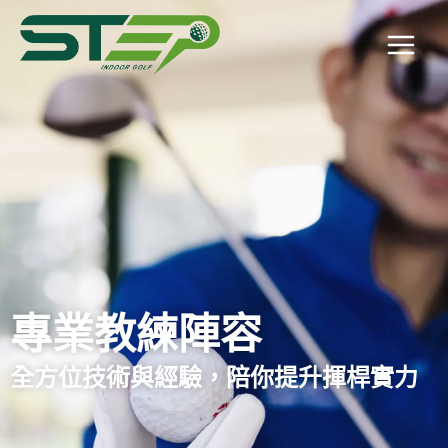
跳
Main
至
Menu
主
要
內
容
專業教練陣容
全方位技術與經驗，陪你提升揮桿實力