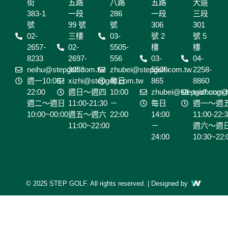
s
m
m
m
m
m
街
五路
八路
五路
大道
q
383-1
一段
286
一段
三段
u
號
99 號
號
306
301
a
02-
三樓
03-
號 2
號 5
2657-
02-
r
5505-
樓
樓
8233
2697-
556
03-
04-
e
neihu@stepgolf.com.tw
3033
zhubei@stepgolf.com.tw
5508-
2258-
週一10:00-
xizhi@stepgolf.com.tw
每日
865
8860
22:00
週日～週四
10:00
zhubei@stepgolf.com.
taichung@
週二～週日
11:00-21:30
－
每日
週一～週
10:00~00:00
週五～週六
22:00
14:00
11:00-22:
11:00~22:00
－
週六～週
24:00
10:30~22:
© 2025 STEP GOLF. All rights reserved. | Designed by