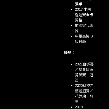
選手
2017 中國
巡迴賽全卡
資格
前國家代表
隊
中華高協 B
級教練
經歷：
2021台巡賽
／舉喜仰德
菁英賽－冠
軍
2020科技希
望巡迴賽／
花蓮站－冠
軍
2018