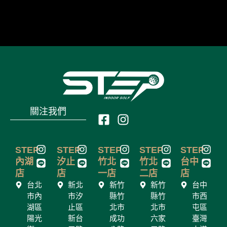
關注我們
F
I
a
n
c
s
I
L
I
L
I
L
I
L
I
L
STEP
STEP
STEP
STEP
STEP
e
t
n
i
n
i
n
i
n
i
n
i
內湖
汐止
竹北
竹北
台中
b
a
s
n
s
n
s
n
s
n
s
n
店
店
一店
二店
店
o
g
t
e
t
e
t
e
t
e
t
e
台北
新北
新竹
新竹
台中
a
a
a
a
a
o
r
市內
市汐
縣竹
縣竹
市西
g
g
g
g
g
k
a
湖區
止區
北市
北市
屯區
r
r
r
r
r
-
m
陽光
a
新台
a
成功
a
六家
a
臺灣
a