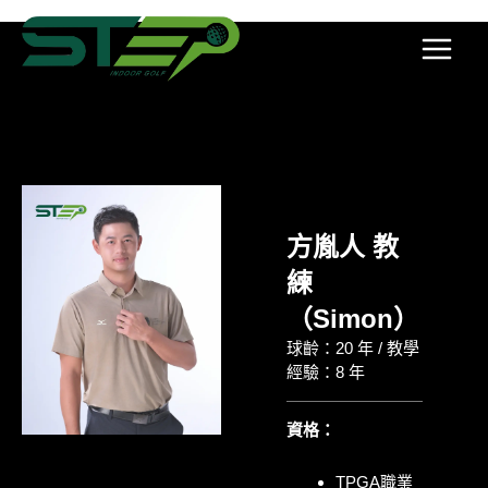
跳
Main
至
Menu
主
要
內
容
方胤人 教
練
（Simon）
球齡：20 年 / 教學
經驗：8 年
資格：
TPGA職業