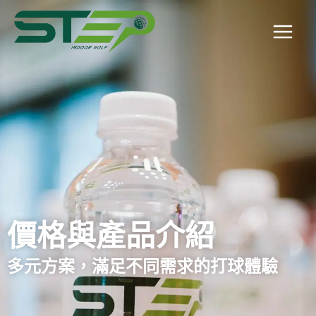
跳
Main
至
Menu
主
要
內
容
價格與產品介紹
多元方案，滿足不同需求的打球體驗