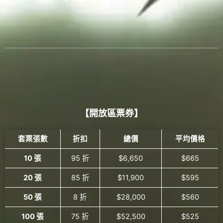
【開放區票券】
套票張數
折扣
總價
平均價格
10 張
95 折
$6,650
$665
20 張
85 折
$11,900
$595
50 張
8 折
$28,000
$560
100 張
75 折
$52,500
$525