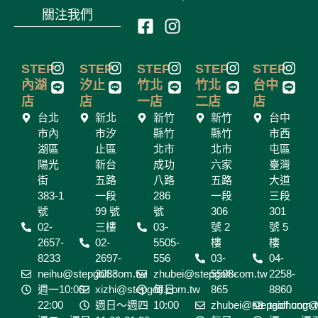
關注我們
F
I
a
n
c
s
I
L
I
L
I
L
I
L
I
L
STEP
STEP
STEP
STEP
STEP
e
t
n
i
n
i
n
i
n
i
n
i
內湖
汐止
竹北
竹北
台中
b
a
s
n
s
n
s
n
s
n
s
n
店
店
一店
二店
店
o
g
t
e
t
e
t
e
t
e
t
e
台北
新北
新竹
新竹
台中
a
a
a
a
a
o
r
市內
市汐
縣竹
縣竹
市西
g
g
g
g
g
k
a
湖區
止區
北市
北市
屯區
r
r
r
r
r
-
m
陽光
a
新台
a
成功
a
六家
a
臺灣
a
s
m
m
m
m
m
街
五路
八路
五路
大道
q
383-1
一段
286
一段
三段
u
號
99 號
號
306
301
a
02-
三樓
03-
號 2
號 5
2657-
02-
r
5505-
樓
樓
8233
2697-
556
03-
04-
e
neihu@stepgolf.com.tw
3033
zhubei@stepgolf.com.tw
5508-
2258-
週一10:00-
xizhi@stepgolf.com.tw
每日
865
8860
22:00
週日～週四
10:00
zhubei@stepgolf.com.
taichung@