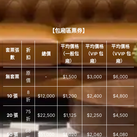
【包廂區票券】
平均價格
平均價格
平均價格
套票張
折
總價
（一般包
（VIP 包
（VVIP 包
數
扣
廂）
廂）
廂）
原
無套票
-
$1,500
$3,000
$6,000
價
8
10 張
$12,000
$1,200
$2,400
$4,800
折
75
20 張
$22,500
$1,125
$2,250
$4,500
折
68
50 張
$51,000
$1,020
$2,040
$4,080