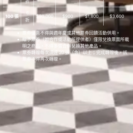
折
6
100 張
$90,000
$900
$1,800
$3,600
折
票券優惠不得與週年慶或其他票券回饋活動併用。
贈予票券（如合作或活動所提供者）僅限兌換票面所載
明之商品，不得多張合併兌換其他產品。
票券轉贈每次須達 20 張（含）以上；完成轉贈後，該
票券不得再次轉贈。