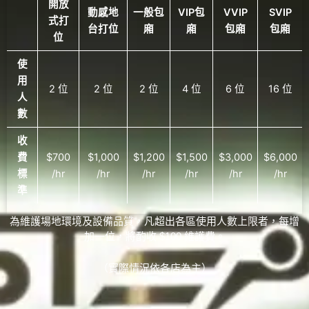
開放
動感地
一般包
VIP包
VVIP
SVIP
式打
台打位
廂
廂
包廂
包廂
位
使
用
2 位
2 位
2 位
4 位
6 位
16 位
人
數
收
費
$700
$1,000
$1,200
$1,500
$3,000
$6,000
標
/hr
/hr
/hr
/hr
/hr
/hr
準
為維護場地環境及設備品質，凡超出各區使用人數上限者，
每增
加一位，將酌收 $100 維護費。
（實際情況依各店為主）