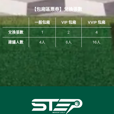
【包廂區票券】兌換張數
一般包廂
VIP 包廂
VVIP 包廂
兌換張數
1
2
4
建議人數
4人
6人
16人