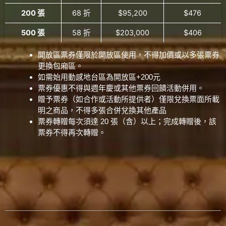
200 張
68 折
$95,200
$476
500 張
58 折
$203,000
$406
開放區票券僅限於開放區使用，不得加價或以多張票券
更換包廂區。
如需始用動感地台區為開放區+200元
票券優惠不得與週年慶或其他票券回饋活動併用。
贈予票券（如合作或活動所提供者）僅限兌換票面所載
明之商品，不得多張合併兌換其他產品
票券轉贈每次須達 20 張（含）以上；完成轉贈後，該
票券不得再次轉贈。